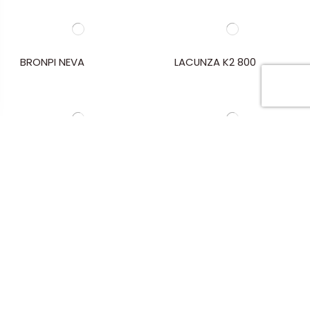
dichos anuncios. Para ello procesamos datos personales
tales como direcciones IP y preferencias del navegador, así
como los identificadores de cookies.
Más información
Personalizar las cookies
Rechazar todo
ACEPTO
BRONPI NEVA
LACUNZA K2 800